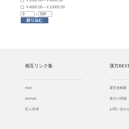
￥2000.00---￥4000.00
￥4000.00---￥10000.00
-
絞り込む
相互リンク集
漢方BES
man
運営者概要
woman
漢方の情報
巨人倍増
お問い合わ