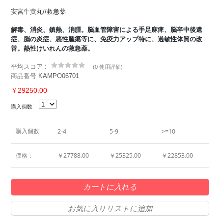
安宮牛黄丸//救急薬
解毒、消炎、鎮熱、消腫。脳血管障害による手足麻痺、脳卒中後遺
症、脳の炎症、悪性腫瘍等に、免疫力アップ特に、過敏性体質の改
善。熱性けいれんの救急薬。
平均スコア :
(
0 使用評価
)
商品番号
KAMPO06701
￥29250.00
購入個数
購入個数
2-4
5-9
>=10
価格：
￥27788.00
￥25325.00
￥22853.00
カートに入れる
お気に入りリストに追加