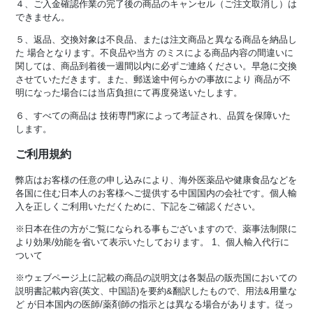
４、ご入金確認作業の完了後の商品のキャンセル（ご注文取消し）は
できません。
５、返品、交換対象は不良品、または注文商品と異なる商品を納品し
た 場合となります。不良品や当方 のミスによる商品内容の間違いに
関しては、商品到着後一週間以内に必ずご連絡ください。早急に交換
させていただきます。また、郵送途中何らかの事故により 商品が不
明になった場合には当店負担にて再度発送いたします。
６、すべての商品は 技術専門家によって考証され、品質を保障いた
します。
ご利用規約
弊店はお客様の任意の申し込みにより、海外医薬品や健康食品などを
各国に住む日本人のお客様へご提供する中国国内の会社です。個人輸
入を正しくご利用いただくために、下記をご確認ください。
※日本在住の方がご覧になられる事もございますので、薬事法制限に
より効果/効能を省いて表示いたしております。 1、個人輸入代行に
ついて
※ウェブページ上に記載の商品の説明文は各製品の販売国においての
説明書記載内容(英文、中国語)を要約&翻訳したもので、用法&用量な
ど が日本国内の医師/薬剤師の指示とは異なる場合があります。従っ