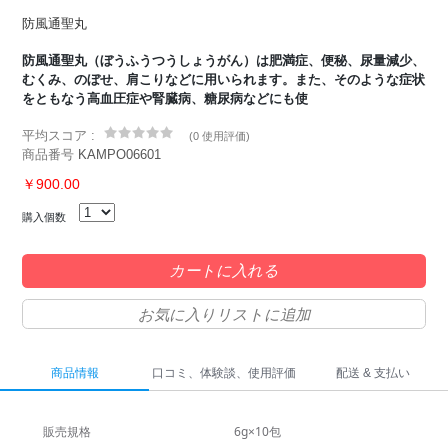
防風通聖丸
防風通聖丸（ぼうふうつうしょうがん）は肥満症、便秘、尿量減少、
むくみ、のぼせ、肩こりなどに用いられます。また、そのような症状
をともなう高血圧症や腎臓病、糖尿病などにも使
平均スコア :
(
0 使用評価
)
商品番号
KAMPO06601
￥900.00
購入個数
カートに入れる
お気に入りリストに追加
商品情報
口コミ、体験談、使用評価
配送 & 支払い
販売規格
6g×10包