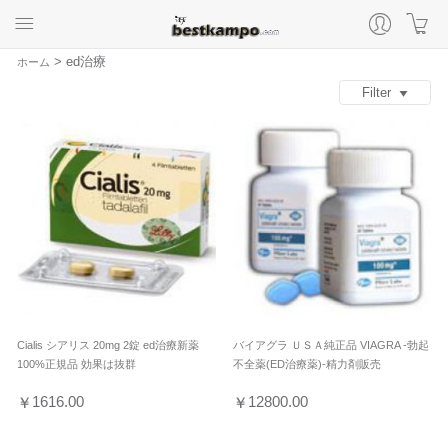
>
ed治療
ホーム
Filter
Cialis シアリス 20mg 2錠 ed治療新薬
バイアグラ ＵＳＡ純正品 VIAGRA -勃起
100%正規品 効果は抜群
不全薬(ED治療薬)-精力剤販売
1616.00
12800.00
￥
￥