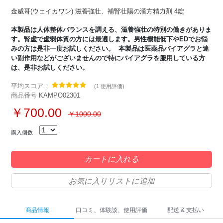
金威哥(ウェイカワン) 滋養強壮、補腎壮陽の漢方精力剤 4錠
本製品は人体整体バランスを調える、滋養強壮の特別の働きがありま
す。腎虚で虚弱体質の方には最適します。男性機能低下やEDでお悩
みの方は是非一度お試しください。 本製品は医薬品バイアグラと違
い副作用などがございませんので特にバイアグラを服用している方
は、是非お試しください。
平均スコア :
(
1 使用評価
)
商品番号
KAMPO02301
￥700.00
￥1000.00
購入個数
カートに入れる
お気に入りリストに追加
商品情報
口コミ、体験談、使用評価
配送 & 支払い