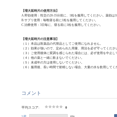
【増大延時片の使用方法】
A.即効使用：性交の20-35分前に、1粒を服用してください。薬効は
B.サプリ使用：毎晩寝る前に1粒を服用してください。
C.治療使用：3日毎に、寝る前に1粒を服用してください。
【増大延時片の注意事項】
（１）本品は医薬品の代替品としてご使用になれません。
（２）効果が強いので、定められた用量、用法を必ず守ってくださ
（３）ご使用後体に変調を感じられた場合には、必ず使用を中止し
（４）他の薬と一緒に飲まないでください。
（５）未成年の方は使用しないでください。
（６）服用後、長い時間で射精しない場合、大量の水を飲用してく
コメント
平均スコア:
0
5星
0%