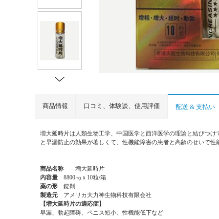
商品情報
口コミ、体験談、使用評価
配送 & 支払い
増大延時片は人類生物工学、中国医学と西洋医学の理論と結びつけ
と早漏防止の効果が著しくて、性機能障害の患者と高齢のせいで性
商品名称
増大延時片
内容量
8800㎎ｘ10粒/箱
薬の形
錠剤
製造元
アメリカ大力神生物科技有限会社
【増大延時片の適応症】
早漏、勃起障碍、ペニス短小、性機能低下など