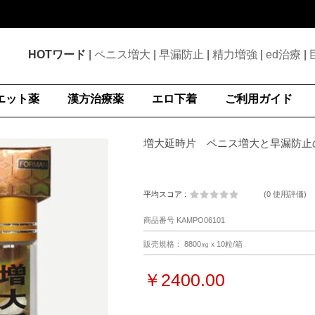
HOTワード
|
ペニス増大
|
早漏防止
|
精力増強
|
ed治療
|
エット薬
漢方治療薬
エロ下着
ご利用ガイド
増大延時片 ペニス増大と早漏防止
平均スコア :
(
0 使用評価
)
商品番号 KAMPO06101
販売規格： 8800㎎ｘ10粒/箱
￥2400.00