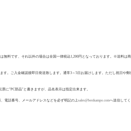
は無料です、それ以外の場合は全国一律税込1,200円となっております。※送料
きます。ご入金確認後即日発送致します。通常3～5日お届けします。ただし祝日や
票に"PC部品"と書きますが、品名表示は指定出来ます。
所、電話番号、メールアドレスなどを必ず明記の上
sales@bestkampo.com
へ送信してく