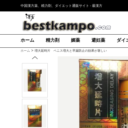
中国漢方薬、精力剤、ダイエット通販サイト - 最漢方
ホーム
精力剤
媚薬
避妊薬
ダイ
>
ホーム
増大延時片 ペニス増大と早漏防止の効果が著しい