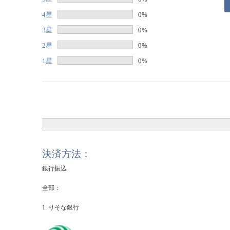
4星
0%
3星
0%
2星
0%
1星
0%
決済方法：
銀行振込
全部：
1. りそな銀行