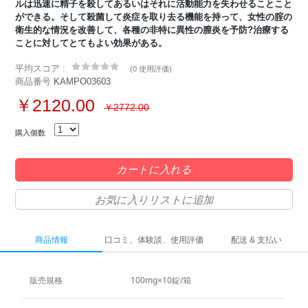
ルは迅速に精子を殺してあるいはそれに活動能力を失わせることこと
ができる。そして殺菌して炎症を取り去る機能を持って、女性の腟の
衛生的な情況を改善して、各種の非特に異性の膣炎を予防?治療する
ことに対してとてもよい効果がある。
平均スコア :
(
0 使用評価
)
商品番号
KAMPO03603
￥2120.00
￥2772.00
購入個数
カートに入れる
お気に入りリストに追加
商品情報
口コミ、体験談、使用評価
配送 & 支払い
販売規格
100mg×10錠/箱