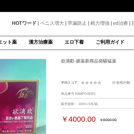
HOTワード
|
ペニス増大
|
早漏防止
|
精力増強
|
ed治療
|
エット薬
漢方治療薬
エロ下着
ご利用ガイド
欲滴歡-媚薬新商品発騒猛薬
平均スコア :
(
0 使用評価
)
商品番号 KAMPO09301
販売規格： 10mlｘ6本/箱
￥4000.00
￥6000.00