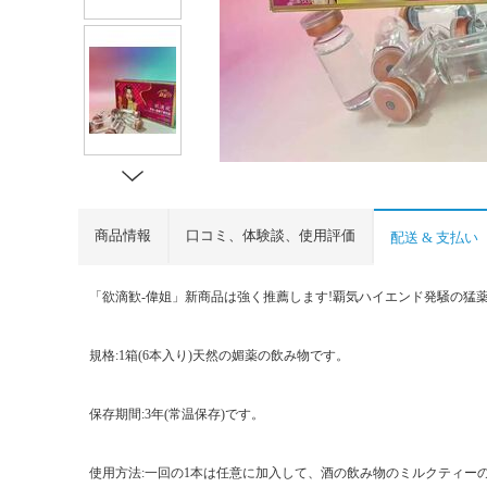
商品情報
口コミ、体験談、使用評価
配送 & 支払い
「欲滴歓-偉姐」新商品は強く推薦します!覇気ハイエンド発騒の猛薬
規格:1箱(6本入り)天然の媚薬の飲み物です。
保存期間:3年(常温保存)です。
使用方法:一回の1本は任意に加入して、酒の飲み物のミルクティー