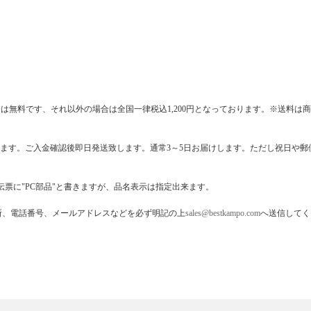
は無料です、それ以外の場合は全国一律税込1,200円となっております。※送料
きます。ご入金確認後即日発送致します。通常3～5日お届けします。ただし祝日や
票に"PC部品"と書きますが、品名表示は指定出来ます。
所、電話番号、メールアドレスなどを必ず明記の上
sales@bestkampo.com
へ送信してく