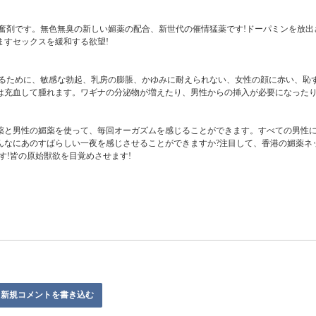
亢奮剤です。無色無臭の新しい媚薬の配合、新世代の催情猛薬です!ドーパミンを放
ますセックスを緩和する欲望!
するために、敏感な勃起、乳房の膨脹、かゆみに耐えられない、女性の顔に赤い、恥
は充血して腫れます。ワギナの分泌物が増えたり、男性からの挿入が必要になった
薬と男性の媚薬を使って、毎回オーガズムを感じることができます。すべての男性に
んなにあのすばらしい一夜を感じさせることができますか?注目して、香港の媚薬ネ
す!皆の原始獣欲を目覚めさせます!
新規コメントを書き込む