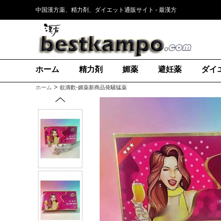
中国漢方薬、精力剤、ダイエット通販サイト - 最漢方
ホーム
精力剤
媚薬
避妊薬
ダイ
>
ホーム
欲滴歡-媚薬新商品発騒猛薬