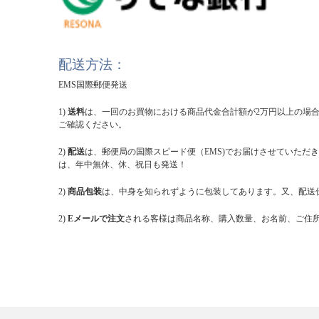
配送方法：
EMS国際郵便発送
1)
送料
は、一回のお買物における商品代金合計額が2万円以上の場合
ご確認ください。
2)
配送
は、郵便局の国際スピード便（EMS)でお届けさせていただ
は、年中無休、休、祝日も発送！
2)
商品包装
は、中身を知られずように包装してあります。又、配送伝
2)
Eメールで注文
される客様は商品名称、購入数量、お名前、ご住