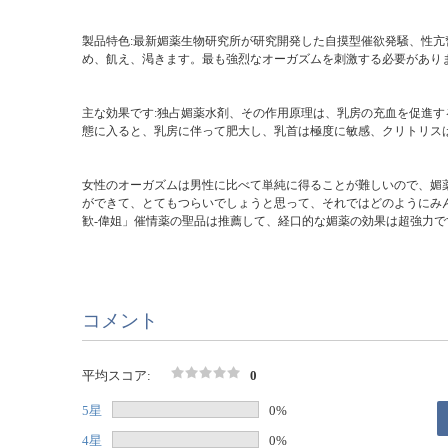
製品特色:最新媚薬生物研究所が研究開発した自摸型催欲発騒、性
め、飢え、渇きます。最も強烈なオーガズムを刺激する必要があり
主な効果です:独占媚薬水剤、その作用原理は、乳房の充血を促進
態に入ると、乳房に伴って肥大し、乳首は極度に敏感、クリトリス
女性のオーガズムは男性に比べて単純に得ることが難しいので、媚
ができて、とてもつらいでしょうと思って、それではどのようにみ
歓-偉姐」催情薬の聖品は推薦して、経口的な媚薬の効果は超強力で
コメント
平均スコア:
0
5星
0%
4星
0%