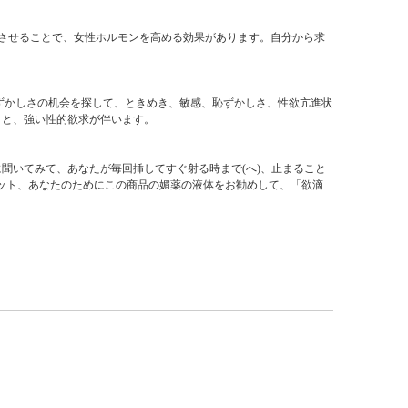
出させることで、女性ホルモンを高める効果があります。自分から求
ずかしさの机会を探して、ときめき、敏感、恥ずかしさ、性欲亢進状
りと、強い性的欲求が伴います。
聞いてみて、あなたが毎回挿してすぐ射る時まで(へ)、止まること
ット、あなたのためにこの商品の媚薬の液体をお勧めして、「欲滴