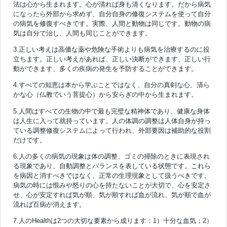
法は心から生まれます。心が清れば身も清くなります。だから病気
になったら外部から求めず、自分自身の修復システムを使って自分
の病気を修復すべきです。実際、人間と動物は同じです。動物の病
気は自分で治し、人間も同じことができます。
3.正しい考えは高価な薬や危険な手術よりも病気を治療するのに役
立ちます。正しい考えがあれば、正しい決断ができます、正しい行
動ができます、多くの疾病の発生を予防することができます。
4.すべての知恵は本から学ぶことではなく、自分の真剣な心、清ら
かな心（仏教でいう菩提心）から安らぎの中から生まれます。
5.人間はすべての生物の中で最も完璧な精神体であり、健康な身体
は人生に入って就持っています。人の体調の調整は人体自身が持っ
ている調整修復システムによって行われ、外部要因は補助的な役割
だけです。
6.人の多くの病気の現象は体の調整、ゴミの掃除のときに表現され
る現象であり、自動調整とバランスを表している状態です。これら
を病因と消すべきではなく、正常の生理現象として扱うべきです。
病気の時には恨みや怒りの心を持たないことが大切で、心を安定さ
せ、心が安定すれば気が順、気が順すれば血が流れ、気が順で血が
流れば百病が消えます。
7.人のHealthは2つの大切な要素から成ります：1）十分な血気；2）