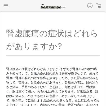
腎虚腰痛の症状はどれら
がありますか?
腎虚腰痛の症状はどれらがありますか?まず何が腎臓の虚の腰の痛
みを知っていて、腎臓の虚の腰の痛みは房室が節でなくて、疲れて
過度に腎臓の精気の致す腰痛を損傷するため、また腎経腰の痛みを
称して、腎陽虚、腎陰虚の分があります。腎陽虚の者は、腰の冷た
さと痛み、手足のぬるくないことを証し、顔色は蒼白で、舌は淡
く、脈は重くて細い、あるいは虚軟力であります。腎臓陰虚者、証
は腰の痛みがいつまでも続く顔色黒い、めまいがして耳鳴りがし
て、喉が乾いて乾燥します;陰虚の火の盛んな者、更に紅に会って火
を上げていらいらして、内熱の小便の黄赤、舌質の赤い、あるいは