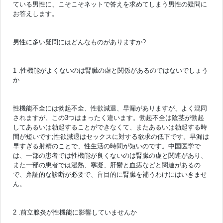
ている男性に、こそこそネットで答えを求めてしまう男性の疑問に
お答えします。
男性に多い疑問にはどんなものがありますか?
1 .性機能がよくないのは腎臓の虚と関係があるのではないでしょう
か
性機能不全には勃起不全、性欲減退、早漏がありますが、よく混同
されますが、この3つはまったく違います。勃起不全は陰茎が勃起
してあるいは勃起することができなくて、またあるいは勃起する時
間が短いです;性欲減退はセックスに対する欲求の低下です。早漏は
早すぎる射精のことで、性生活の時間が短いのです。中国医学で
は、一部の患者では性機能が良くないのは腎臓の虚と関連があり、
また一部の患者では湿熱、寒凝、肝鬱と血痣などと関連があるの
で、弁証的な診断が必要で、盲目的に腎臓を補うわけにはいきませ
ん。
2 .前立腺炎が性機能に影響していませんか