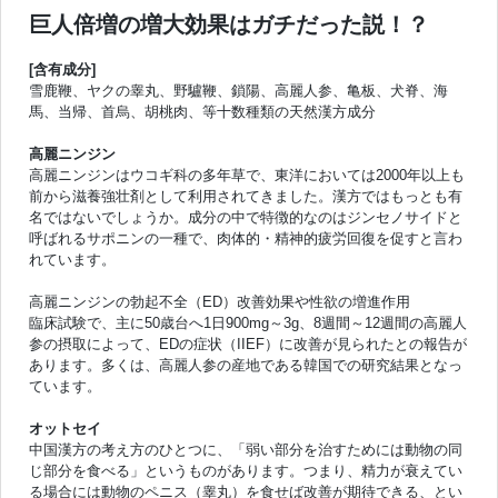
巨人倍増の増大効果はガチだった説！？
[含有成分]
雪鹿鞭、ヤクの睾丸、野驢鞭、鎖陽、高麗人参、亀板、犬脊、海
馬、当帰、首烏、胡桃肉、等十数種類の天然漢方成分
高麗ニンジン
高麗ニンジンはウコギ科の多年草で、東洋においては2000年以上も
前から滋養強壮剤として利用されてきました。漢方ではもっとも有
名ではないでしょうか。成分の中で特徴的なのはジンセノサイドと
呼ばれるサポニンの一種で、肉体的・精神的疲労回復を促すと言わ
れています。
高麗ニンジンの勃起不全（ED）改善効果や性欲の増進作用
臨床試験で、主に50歳台へ1日900mg～3g、8週間～12週間の高麗人
参の摂取によって、EDの症状（IIEF）に改善が見られたとの報告が
あります。多くは、高麗人参の産地である韓国での研究結果となっ
ています。
オットセイ
中国漢方の考え方のひとつに、「弱い部分を治すためには動物の同
じ部分を食べる」というものがあります。つまり、精力が衰えてい
る場合には動物のペニス（睾丸）を食せば改善が期待できる、とい