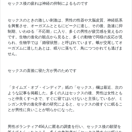
セックス後の疲れは神経の抑制によるものです
セックスのときの激しい刺激は、男性の性器や大脳皮質、神経筋系
を興奮させ、オーガズムとともにピークに達し、その後、急速に抑
制期、いわゆる「不応期」に入り、多くの男性が疲労感を覚えるの
です。生物の進化の観点から見ると、多くの動物で同様の反応が見
られ、生物学では「婚寝状態」と呼ばれています。蛾が交尾してオ
ーガズムに達したあとは、眠りに落ちて、鳥につつかれても逃げま
せん。
セックスの直後に寝た方が男のためです
「タイムズ・オブ・インディア」紙の「セックス」欄は最近、次の
ような記事を掲載した。多くの人はセックスの後、男性は女性とも
っと仲良くすべきで、すぐに寝てはいけないと主張しているが、ミ
シガン大学の進化学者の研究によると、セックスの後すぐに眠るこ
とが男性に良いことが明らかになった。
男性ボランティア456人に匿名の調査を行い、セックス後の願望を