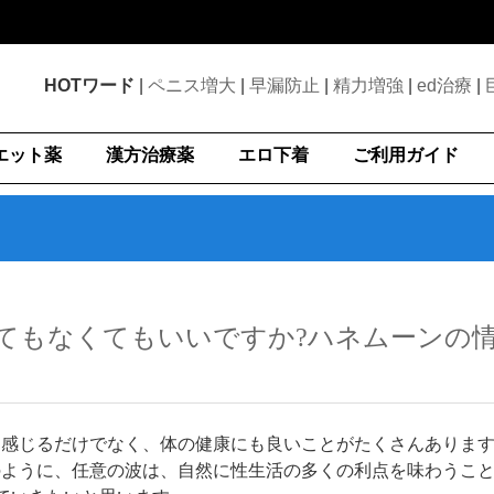
HOTワード
|
ペニス増大
|
早漏防止
|
精力増強
|
ed治療
|
エット薬
漢方治療薬
エロ下着
ご利用ガイド
てもなくてもいいですか?ハネムーンの情
を感じるだけでなく、体の健康にも良いことがたくさんありま
のように、任意の波は、自然に性生活の多くの利点を味わうこ