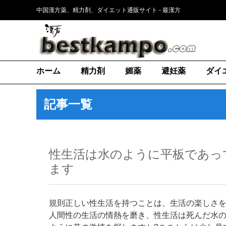
中国漢方薬、精力剤、ダイエット通販サイト - 最漢方
ホーム
精力剤
媚薬
避妊薬
ダイ
記事一覧
性生活は水のように平板であっ
ます
規則正しい性生活を持つことは、生活の楽しさ
人間性の生活の情熱を磨き、性生活は死んだ水