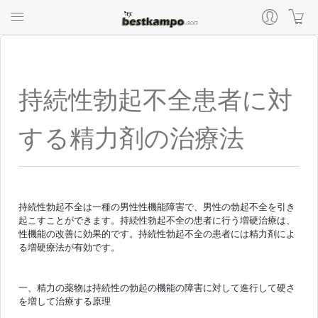
持続性勃起不全患者に対
する精力剤の治療法
持続性勃起不全は一種の男性性機能障害で、男性の勃起不全を引き
起こすことができます。持続性勃起不全の患者に行う増硬治療は、
性機能の改善に効果的です。持続性勃起不全の患者には精力剤によ
る増硬療法が有効です。
一、精力の薬物は持続性の勃起の機能の障害に対して進行して硬さ
を増して治療する原理