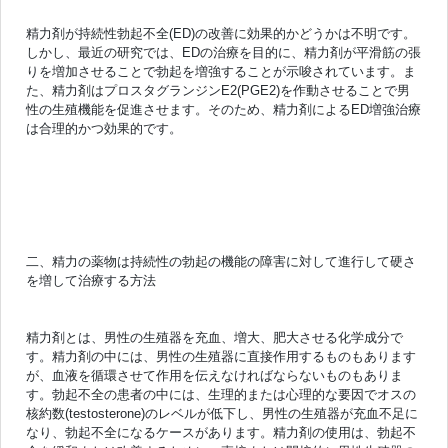
精力剤が持続性勃起不全(ED)の改善に効果的かどうかは不明です。
しかし、最近の研究では、EDの治療を目的に、精力剤が平滑筋の張
りを増加させることで勃起を増強することが示唆されています。ま
た、精力剤はプロスタグランジンE2(PGE2)を作動させることで男
性の生殖機能を促進させます。そのため、精力剤によるED増強治療
は合理的かつ効果的です。
二、精力の薬物は持続性の勃起の機能の障害に対して進行して硬さ
を増して治療する方法
精力剤とは、男性の生殖器を充血、増大、肥大させる化学成分で
す。精力剤の中には、男性の生殖器に直接作用するものもあります
が、血液を循環させて作用を伝えなければならないものもありま
す。勃起不全の患者の中には、生理的または心理的な要因でオスの
核約数(testosterone)のレベルが低下し、男性の生殖器が充血不足に
なり、勃起不全になるケースがあります。精力剤の使用は、勃起不