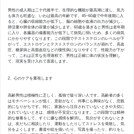
男性の成人期は二十代後半で、生理的な機能が最高潮に達し、気力
も体力も旺盛な、いわば最高の年齢です。45~60歳で中年後期に入
ると、心臓の収縮能力が低下し、脳の細胞や血液の出力が減少し、
肺活量や肺全体の容量が減少します。60歳を過ぎると男性は老年期
に入り、各臓器の備蓄能力が低下して病気に弱いため、多くの病気
にかかりやすくなります。この段階でテストステロンのレベルが下
がって、エストロゲンとテストステロンのバランスが崩れて、高血
圧、糖尿病と高脂血症などの慢性病になりやすくて、性能力が下が
って、これは正常な生理過程で、男性は正確に体の状況を理解し
て、現実を受け入れて直面します。
2、心のケアを重視します
高齢男性は積極性に乏しく、孤独で疑り深い人です。高齢者の多く
はモチベーションが低く、意欲がなく、何事にも興味がなく、悲観
的になりがちです。特に、家族から注目されていないときや大切に
されていないときは、感情が不安定になります。この段階では精神
的な修養をして、すぐに嫌な感情を解消し、気分がすぐれないとき
は、友だちに相談したり、運動をしたりしてストレスを発散し、気
分をよくします。書道や絵を描いたり、写真を撮ったり、釣りをし