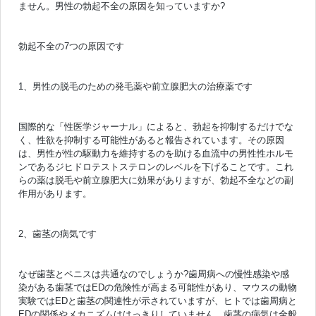
ません。男性の勃起不全の原因を知っていますか?
勃起不全の7つの原因です
1、男性の脱毛のための発毛薬や前立腺肥大の治療薬です
国際的な「性医学ジャーナル」によると、勃起を抑制するだけでな
く、性欲を抑制する可能性があると報告されています。その原因
は、男性が性の駆動力を維持するのを助ける血流中の男性性ホルモ
ンであるジヒドロテストステロンのレベルを下げることです。これ
らの薬は脱毛や前立腺肥大に効果がありますが、勃起不全などの副
作用があります。
2、歯茎の病気です
なぜ歯茎とペニスは共通なのでしょうか?歯周病への慢性感染や感
染がある歯茎ではEDの危険性が高まる可能性があり、マウスの動物
実験ではEDと歯茎の関連性が示されていますが、ヒトでは歯周病と
EDの関係やメカニズムははっきりしていません。歯茎の病気は全般