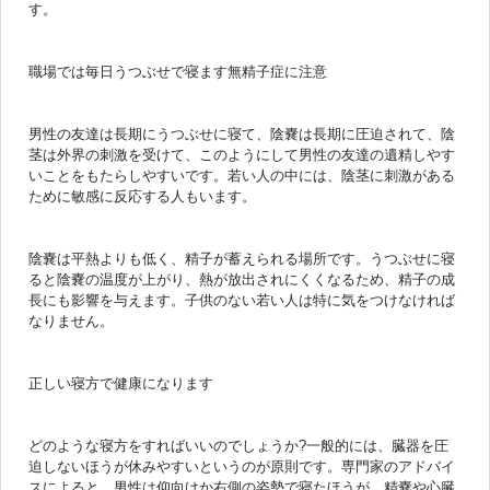
す。
職場では毎日うつぶせで寝ます無精子症に注意
男性の友達は長期にうつぶせに寝て、陰嚢は長期に圧迫されて、陰
茎は外界の刺激を受けて、このようにして男性の友達の遺精しやす
いことをもたらしやすいです。若い人の中には、陰茎に刺激がある
ために敏感に反応する人もいます。
陰嚢は平熱よりも低く、精子が蓄えられる場所です。うつぶせに寝
ると陰嚢の温度が上がり、熱が放出されにくくなるため、精子の成
長にも影響を与えます。子供のない若い人は特に気をつけなければ
なりません。
正しい寝方で健康になります
どのような寝方をすればいいのでしょうか?一般的には、臓器を圧
迫しないほうが休みやすいというのが原則です。専門家のアドバイ
スによると、男性は仰向けか右側の姿勢で寝たほうが、精嚢や心臓