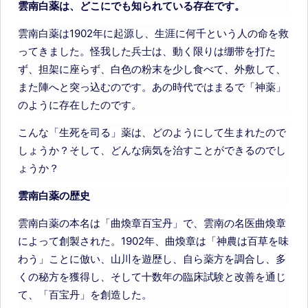
雲南白薬は、どこにでも知られている存在です。
雲南白薬は1902年に起源し、生涯に何千という人の命を救
ってきました。怪我した兵士は、動く限りは绷带を打た
ず、担架に座らず、白色の粉末を少し食べて、外敷して、
また陣へと突っ込むのです。あの時代ではまるで「神薬」
のように存在したのです。
こんな「生死を司る」薬は、どのようにして生まれたので
しょうか？そして、どんな病気を治すことができるのでし
ょうか？
雲南白薬の歴史
雲南白薬の本名は「曲煥章百宝丹」で、雲南の名医曲煥章
によって創製された。1902年、曲煥章は「神農は百草を味
わう」ことに倣い、山川を遊歴し、自ら薬方を調合し、多
くの秘方を獲得し、そして十数年の臨床試験と改善を通じ
て、「百宝丹」を創造した。