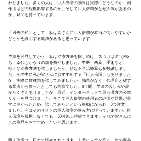
わりました。多くの人は、巨人倍増の効果は実際にどうなのか、副
作用はどの程度影響するのか、そして巨人倍増がなぜ人気があるの
か、疑問を持っています。
「過去の私」として、私は皆さんに巨人倍増が本当に使いやすいか
どうかを説明する義務があると思っています。
早漏を発見してから、私は治療方法を探し続け、気づけば8年が経
ち、薬代もかなりの額を費やしました。中医、西薬、手術など、
様々な治療方法を試しましたが、勃起不全治療薬も多数試しまし
た。その中に私が皆さんにおすすめする「巨人倍増」もありました
が、実際に数種類を試してみましたが、効果がなく、代理店と称す
る業者から買ったとしても同様でした。8年間、早漏の苦しみや涙
がたくさんありましたが、最近、インターネットで最も漢方の公式
サイトを見つけました。そこで巨人倍増の使用者の評価や効果が非
常に良かったため、試してみたいという衝動にかられ、3つ注文し
ました。今はそのサイトの巨人倍増の飲み方に従っていますが、巨
人倍増を服用しなくても、30分以上持続できます。それで皆さんに
この商品をおすすめしたいと思います。
巨人倍増は、日本で販売されて以来、非常に人気が高く、他の商品