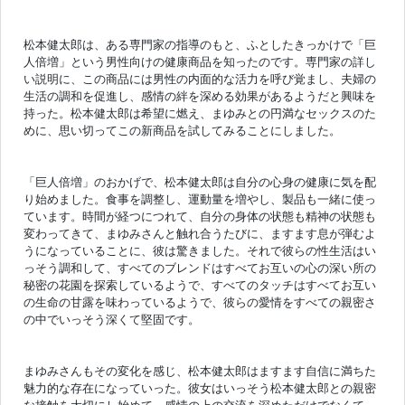
松本健太郎は、ある専門家の指導のもと、ふとしたきっかけで「巨
人倍増」という男性向けの健康商品を知ったのです。専門家の詳し
い説明に、この商品には男性の内面的な活力を呼び覚まし、夫婦の
生活の調和を促進し、感情の絆を深める効果があるようだと興味を
持った。松本健太郎は希望に燃え、まゆみとの円満なセックスのた
めに、思い切ってこの新商品を試してみることにしました。
「巨人倍増」のおかげで、松本健太郎は自分の心身の健康に気を配
り始めました。食事を調整し、運動量を増やし、製品も一緒に使っ
ています。時間が経つにつれて、自分の身体の状態も精神の状態も
変わってきて、まゆみさんと触れ合うたびに、ますます息が弾むよ
うになっていることに、彼は驚きました。それで彼らの性生活はい
っそう調和して、すべてのブレンドはすべてお互いの心の深い所の
秘密の花園を探索しているようで、すべてのタッチはすべてお互い
の生命の甘露を味わっているようで、彼らの愛情をすべての親密さ
の中でいっそう深くて堅固です。
まゆみさんもその変化を感じ、松本健太郎はますます自信に満ちた
魅力的な存在になっていった。彼女はいっそう松本健太郎との親密