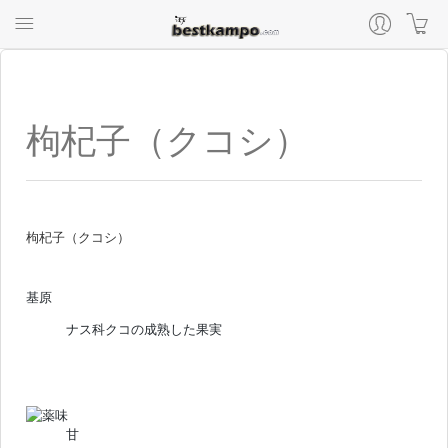
枸杞子（クコシ）
枸杞子
（クコシ）
基原
ナス科クコの成熟した果実
甘