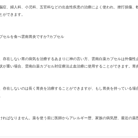
脳症、婦人科、小児科、五官科などの出血性疾患の治療によく使われ、挫打損傷、
とができます。
プセルを食べ雲南胃炎ですか?カプセル
、存在しない胃の病気を治療するあまりに神の言い方、雲南白薬カプセルは外傷性
状が重い場合、雲南白薬カプセル対症療法止血治療に使用することができます。胃
、存在しないのは長く胃炎を治療することができますが、もし胃炎を持っている場
。
ければなりません。薬を使う前に医師からアレルギー歴、家族の病気歴、最近の薬