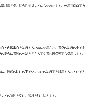
軟部組織挫傷、閉合性骨折などにも使われます。外用雲南白薬カ
止血と内臓出血を治療するために使用され、胃炎の治療の中で主
炎の場合は胃酸の分泌を抑える薬や胃粘膜保護薬も併用します。
合は、医師の助けの下でいくつかの治療薬を服用することができ
歴などの質問を受け、禁忌を取り除きます。