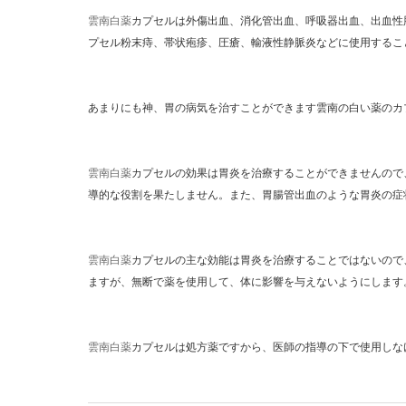
雲南白薬
カプセルは外傷出血、消化管出血、呼吸器出血、出血性
プセル粉末痔、帯状疱疹、圧瘡、輸液性静脈炎などに使用するこ
あまりにも神、胃の病気を治すことができます雲南の白い薬のカ
雲南白薬
カプセルの効果は胃炎を治療することができませんので
導的な役割を果たしません。また、胃腸管出血のような胃炎の症
雲南白薬
カプセルの主な効能は胃炎を治療することではないので
ますが、無断で薬を使用して、体に影響を与えないようにします
雲南白薬
カプセルは処方薬ですから、医師の指導の下で使用しな