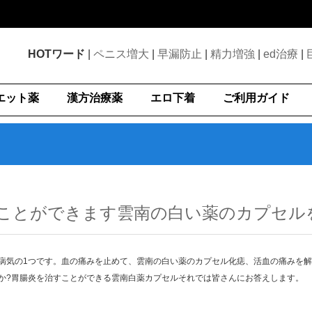
HOTワード
|
ペニス増大
|
早漏防止
|
精力増強
|
ed治療
|
エット薬
漢方治療薬
エロ下着
ご利用ガイド
ことができます雲南の白い薬のカプセル
病気の1つです。血の痛みを止めて、雲南の白い薬のカプセル化痣、活血の痛みを
か?胃腸炎を治すことができる雲南白薬カプセルそれでは皆さんにお答えします。