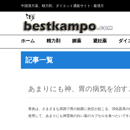
中国漢方薬、精力剤、ダイエット通販サイト - 最漢方
ホーム
精力剤
媚薬
避妊薬
ダイ
記事一覧
あまりにも神、胃の病気を治す
胃炎は、さまざまな原因で胃の粘膜に炎症が起こる、消化器系の
使用して、あまりにも神雲南の白い薬のカプセルを食べたいです