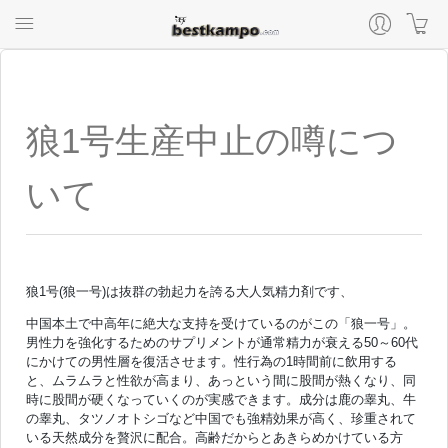
狼1号生産中止の噂につ
いて
狼1号(狼一号)は抜群の勃起力を誇る大人気精力剤です、
中国本土で中高年に絶大な支持を受けているのがこの「狼一号」。
男性力を強化するためのサプリメントが通常精力が衰える50～60代
にかけての男性層を復活させます。性行為の1時間前に飲用する
と、ムラムラと性欲が高まり、あっという間に股間が熱くなり、同
時に股間が硬くなっていくのが実感できます。成分は鹿の睾丸、牛
の睾丸、タツノオトシゴなど中国でも強精効果が高く、珍重されて
いる天然成分を贅沢に配合。高齢だからとあきらめかけている方