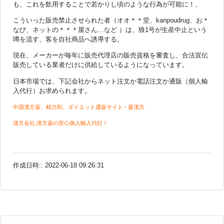
も、これを飲用することで若かりし頃のような行為が可能に！、
こういった販売禁止させられた者（オオ＊＊堂、kanpoudrug、お＊
なび、ネットの＊＊＊屋さん…など ）は、狼1号が生産中止という
噂を流す、客を自社商品へ誘導する。
現在、メーカーが毎年に販売代理店の販売資格を審査し、合法宣伝
販売している業者だけに供給しているようになっています。
日本市場では、下記会社からネット注文か電話注文か通販（個人輸
入代行）お求められます。
中国漢方薬、精力剤、ダイエット通販サイト - 最漢方
漢方会社,漢方薬の安心個人輸入代行！
作成日時:: 2022-06-18 09:26:31