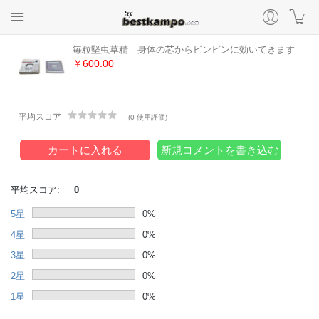
毎粒堅虫草精 身体の芯からビンビンに効いてきます
￥600.00
平均スコア
(
0 使用評価
)
カートに入れる
新規コメントを書き込む
平均スコア:
0
5星
0%
4星
0%
3星
0%
2星
0%
1星
0%