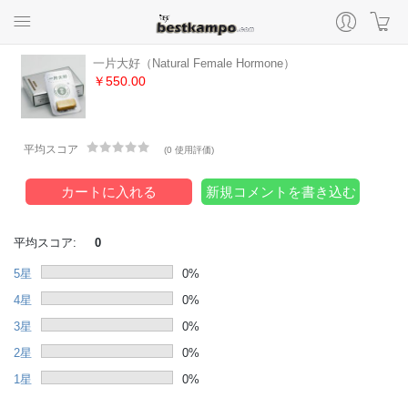
一片大好（Natural Female Hormone）
￥550.00
平均スコア
(
0 使用評価
)
カートに入れる
新規コメントを書き込む
平均スコア:
0
5星
0%
4星
0%
3星
0%
2星
0%
1星
0%