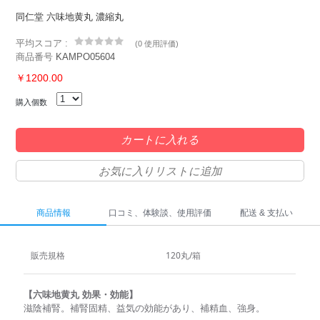
同仁堂 六味地黄丸 濃縮丸
平均スコア :
(
0 使用評価
)
商品番号
KAMPO05604
￥1200.00
購入個数
カートに入れる
お気に入りリストに追加
商品情報
口コミ、体験談、使用評価
配送 & 支払い
販売規格
120丸/箱
【六味地黄丸 効果・効能】
滋陰補腎。補腎固精、益気の効能があり、補精血、強身。