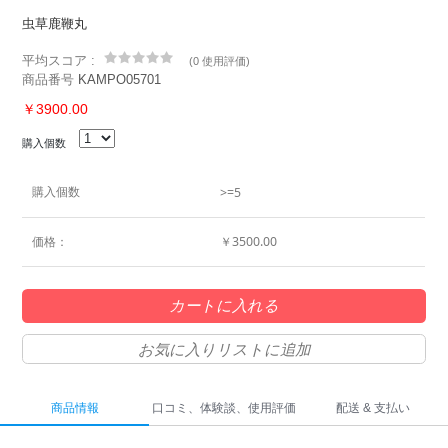
虫草鹿鞭丸
平均スコア :
(
0 使用評価
)
商品番号
KAMPO05701
￥3900.00
購入個数
購入個数
>=5
価格：
￥3500.00
カートに入れる
お気に入りリストに追加
商品情報
口コミ、体験談、使用評価
配送 & 支払い