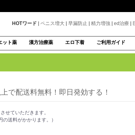
HOTワード
|
ペニス増大
|
早漏防止
|
精力増強
|
ed治療
|
エット薬
漢方治療薬
エロ下着
ご利用ガイド
円以上で配送料無料！即日発効する！
」とさせていただきます。
00円の送料がかかります。）